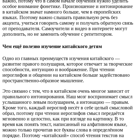
важно, потому что в самом начале обучения нужно уделить
особое внимание фонетике. Произношение и интонирование
в китайском значат намного больше, чем в европейских
языках. Поэтому важно слышать правильную речь без
акцента, учиться говорить самому и получать обратную связь
от преподавателя. Самоучители и видео в интернете могут
дополнить, но не заменить обучение с репетитором.
Чем ещё полезно изучение китайского детям
Одно из главных преимуществ изучения китайского —
развитие правого полушария, которое отвечает за творческие
способности, интуицию и воображение. При чтении
иероглифов и общении на китайском больше задействовано
пространственно-образное мышление.
Это связано с тем, что в китайском очень многое зависит от
правильного интонирования. Наш мозг воспринимает смысл
услышанного левым полушарием, а интонацию — правым.
Кроме того, каждый иероглиф несёт в себе целый смысловой
образ, поэтому при чтении иероглифов смысл передаётся
мгновенно и целостно, как при взгляде на картинку. В то
время как понять текст, написанный на алфативном языке,
можно только прочитав все буквы слова в определённом
порядке. Поэтому «китайский» способ чтения текстов на